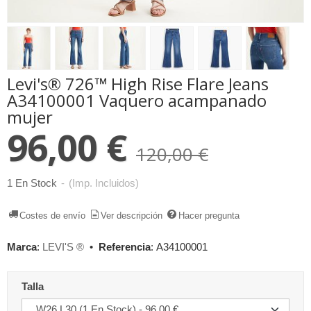
Levi's® 726™ High Rise Flare Jeans
A34100001 Vaquero acampanado
mujer
96,00 €
120,00 €
1 En Stock
-
(Imp. Incluidos)
Costes de envío
Ver descripción
Hacer pregunta
Marca
:
LEVI'S ®
•
Referencia
:
A34100001
Talla