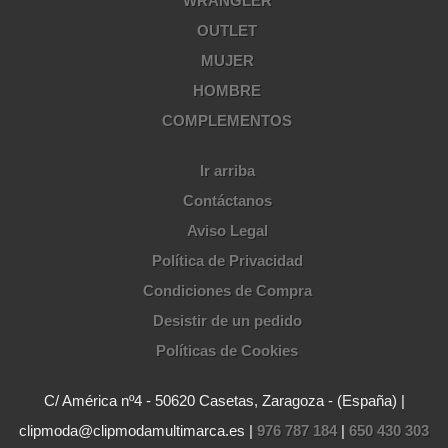
WRANGLER
OUTLET
MUJER
HOMBRE
COMPLEMENTOS
Ir arriba
Contáctanos
Aviso Legal
Política de Privacidad
Condiciones de Compra
Desistir de un pedido
Políticas de Cookies
C/ América nº4 - 50620 Casetas, Zaragoza - (España) |
clipmoda@clipmodamultimarca.es |
976 787 184
|
650 430 303