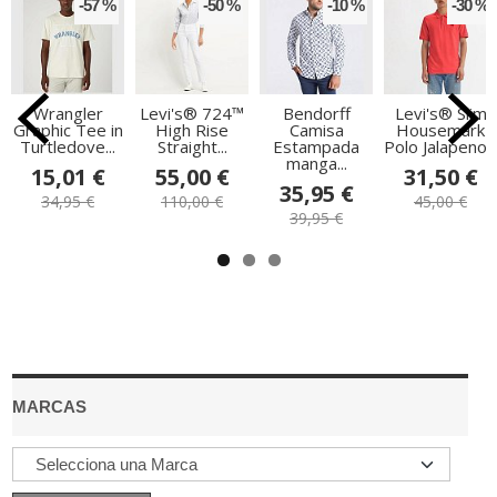
-57 %
-50 %
-10 %
-30 %
Wrangler
Levi's® 724™
Bendorff
Levi's® Slim
Graphic Tee in
High Rise
Camisa
Housemark
Turtledove...
Straight...
Estampada
Polo Jalapeno...
manga...
15,01 €
55,00 €
31,50 €
35,95 €
34,95 €
110,00 €
45,00 €
39,95 €
MARCAS