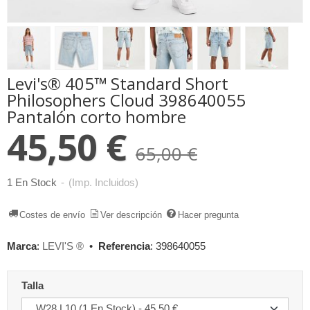
Levi's® 405™ Standard Short
Philosophers Cloud 398640055
Pantalón corto hombre
45,50 €
65,00 €
1 En Stock
-
(Imp. Incluidos)
Costes de envío
Ver descripción
Hacer pregunta
Marca
:
LEVI'S ®
•
Referencia
:
398640055
Talla