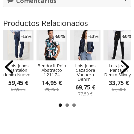
Comentarios
Productos Relacionados
-15 %
-50 %
-10 %
-50 %
Lois Jeans
Bendorff Polo
Lois Jeans
Lois Jeans
Pantalón
Abstracto
Cazadora
Pantalón
denim Nuevo...
121174
Vaquera
Denim Skinny...
Denim...
59,45 €
14,95 €
33,75 €
69,75 €
69,95 €
29,95 €
67,50 €
77,50 €