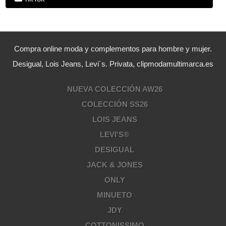
Compra online moda y complementos para hombre y mujer.
Desigual, Lois Jeans, Levi´s. Privata, clipmodamultimarca.es
NUEVA COLECCIÓN AW26
COLECCIÓN SS26
LOIS JEANS
LEVI'S®
DESIGUAL
JACK & JONES
ONLY
MINUETO
JDY
COTTONISSIMO