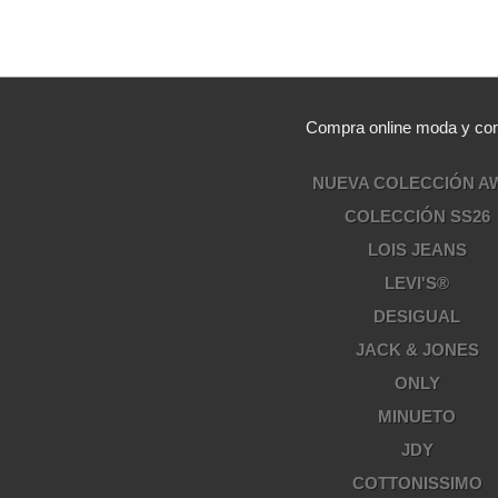
Compra online moda y comp
NUEVA COLECCIÓN A
COLECCIÓN SS26
LOIS JEANS
LEVI'S®
DESIGUAL
JACK & JONES
ONLY
MINUETO
JDY
COTTONISSIMO