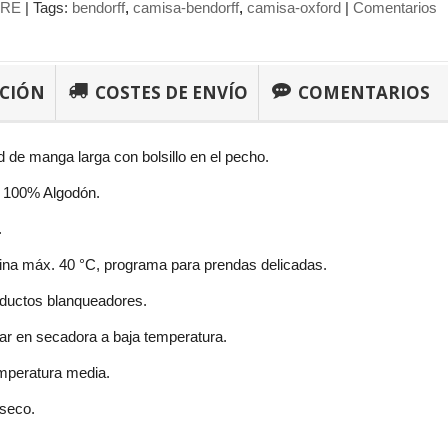
RE
|
Tags:
bendorff
camisa-bendorff
camisa-oxford
|
Comentarios
PCIÓN
COSTES DE ENVÍO
COMENTARIOS
 de manga larga con bolsillo en el pecho.
 100% Algodón.
.
na máx. 40 °C, programa para prendas delicadas.
roductos blanqueadores.
r en secadora a baja temperatura.
mperatura media.
 seco.