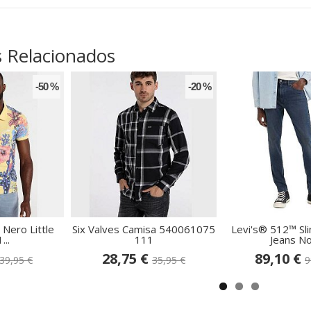
 Relacionados
-50 %
-20 %
 Nero Little
Six Valves Camisa 540061075
Levi's® 512™ Sl
...
111
Jeans Not
28,75 €
89,10 €
39,95 €
35,95 €
9