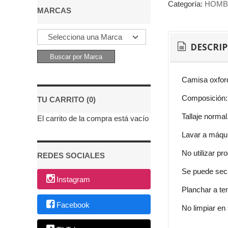
Categoría:
HOMB
MARCAS
DESCRI
Camisa oxford
Composición:
TU CARRITO (0)
Tallaje normal
El carrito de la compra está vacío
Lavar a máqui
No utilizar p
REDES SOCIALES
Se puede seca
Instagram
Planchar a te
Facebook
No limpiar en