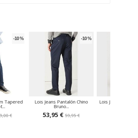
-10 %
-10 %
im Tapered
Lois Jeans Pantalón Chino
Lois Jeans Pantal
...
Bruno...
Slim...
53,95 €
37,45 €
9,00 €
59,95 €
74