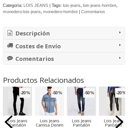
Categoría:
LOIS JEANS
|
Tags:
lois-jeans
lois-jeans-hombre
monedero-lois-jeans
monedero-hombre
|
Comentarios
Descripción
Costes de Envío
Comentarios
Productos Relacionados
-20 %
-50 %
-50 %
-20 %
Lois Jeans
Lois Jeans
Lois Jeans
Lois Jeans
Pantalón
Camisa Denim
Pantalón
Pantalón