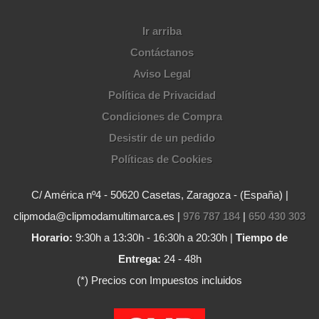
Ir arriba
Contáctanos
Aviso Legal
Política de Privacidad
Condiciones de Compra
Desistir de un pedido
Políticas de Cookies
C/ América nº4 - 50620 Casetas, Zaragoza - (España) |
clipmoda@clipmodamultimarca.es |
976 787 184
|
650 430 303
Horario:
9:30h a 13:30h - 16:30h a 20:30h |
Tiempo de
Entrega:
24 - 48h
(*) Precios con Impuestos incluidos