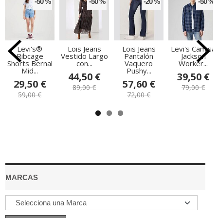
-50 %
-50 %
-20 %
-50 %
Levi's®
Lois Jeans
Lois Jeans
Levi's Camisa
Ribcage
Vestido Largo
Pantalón
Jackson
Shorts Bernal
con...
Vaquero
Worker...
Mid...
Pushy...
44,50 €
39,50 €
29,50 €
57,60 €
89,00 €
79,00 €
59,00 €
72,00 €
MARCAS