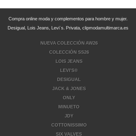
Compra online moda y complementos para hombre y mujer.
Desigual, Lois Jeans, Levi´s. Privata, clipmodamultimarca.es
NUEVA COLECCIÓN AW26
COLECCIÓN SS26
LOIS JEANS
LEVI'S®
DESIGUAL
JACK & JONES
ONLY
MINUETO
JDY
COTTONISSIMO
SIX VALVES