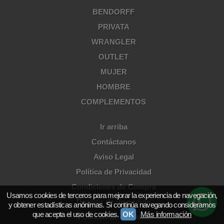
BENDORFF
PRIVATA
WRANGLER
OUTLET
MUJER
HOMBRE
COMPLEMENTOS
Ir arriba
Contáctanos
Aviso Legal
Política de Privacidad
Condiciones de Compra
Usamos cookies de terceros para mejorar la experiencia de navegación,
Desistir de un pedido
y obtener estadísticas anónimas. Si continúa navegando consideramos
que acepta el uso de cookies.
OK
Más información
Políticas de Cookies