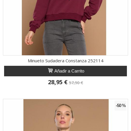
Minueto Sudadera Constanza 252114
Añadir a Carrito
28,95 €
57,90 €
-50 %