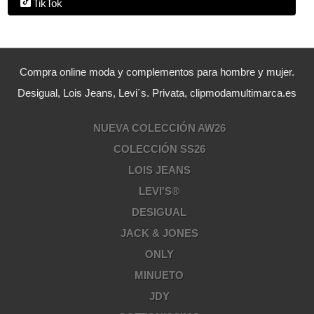
TikTok
Compra online moda y complementos para hombre y mujer.
Desigual, Lois Jeans, Levi´s. Privata, clipmodamultimarca.es
NUEVA COLECCIÓN AW26
COLECCIÓN SS26
LOIS JEANS
LEVI'S®
DESIGUAL
JACK & JONES
ONLY
MINUETO
JDY