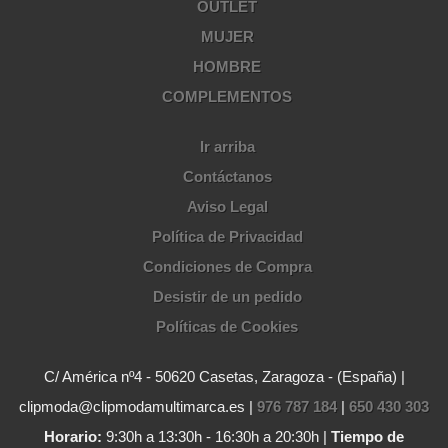
OUTLET
MUJER
HOMBRE
COMPLEMENTOS
Ir arriba
Contáctanos
Aviso Legal
Política de Privacidad
Condiciones de Compra
Desistir de un pedido
Políticas de Cookies
C/ América nº4 - 50620 Casetas, Zaragoza - (España) |
clipmoda@clipmodamultimarca.es |
976 787 184
|
650 430 303
Horario:
9:30h a 13:30h - 16:30h a 20:30h |
Tiempo de