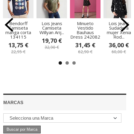
Bendorff
Lois Jeans
Minueto
Lois Jeans
Camiseta
Camiseta
Vestido
Sudadera
manga corta
Willyan Arij...
Bauhaus
mujer Xenia
134115
Dress 242082
Rod...
19,70 €
13,75 €
31,45 €
36,00 €
32,90 €
22,95 €
62,90 €
60,00 €
MARCAS