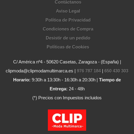
Contáctanos
Aviso Legal
Política de Privacidad
Condiciones de Compra
Desistir de un pedido
Políticas de Cookies
C/ América nº4 - 50620 Casetas, Zaragoza - (España) |
clipmoda@clipmodamultimarca.es |
976 787 184
|
650 430 303
Horario:
9:30h a 13:30h - 16:30h a 20:30h |
Tiempo de
Entrega:
24 - 48h
(*) Precios con Impuestos incluidos