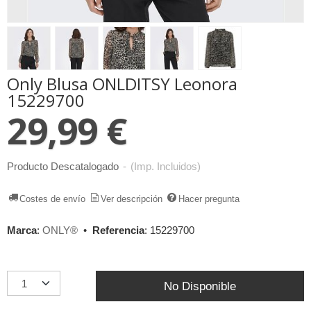
Only Blusa ONLDITSY Leonora
15229700
29,99 €
Producto Descatalogado
-
(Imp. Incluidos)
Costes de envío
Ver descripción
Hacer pregunta
Marca
:
ONLY®
•
Referencia
:
15229700
No Disponible