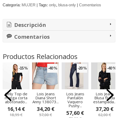
Categoría:
MUJER
|
Tags:
only
blusa-only
|
Comentarios
Descripción
Comentarios
Productos Relacionados
-15 %
-40 %
-20 %
-40 %
Only Top de
Lois Jeans
Lois Jeans
Lois Jeans
manga corta
Diana Short
Pantalón
Blusa fluida
abotonado...
Anny 138073...
Vaquero
estampada...
Pushy...
16,14 €
34,20 €
37,20 €
57,60 €
18,99 €
57,00 €
62,00 €