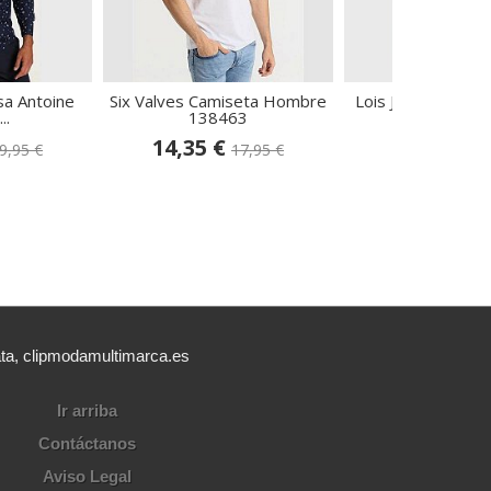
sa Antoine
Six Valves Camiseta Hombre
Lois Jeans Sudade
..
138463
139774
14,35 €
37,20 €
9,95 €
17,95 €
62
ata, clipmodamultimarca.es
Ir arriba
Contáctanos
Aviso Legal