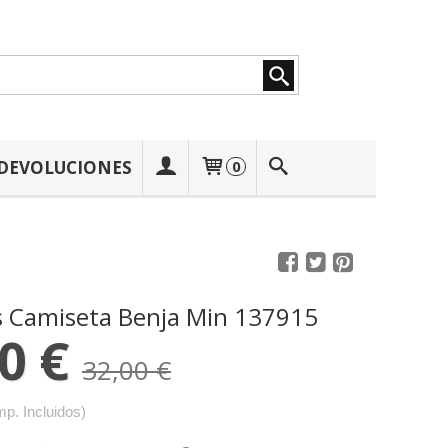
 DEVOLUCIONES
0
ns Camiseta Benja Min 137915
0 €
32,00 €
mp. Incluidos)