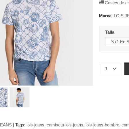
Costes de e
Marca
:
LOIS J
Talla
JEANS
|
Tags:
lois-jeans
camiseta-lois-jeans
lois-jeans-hombre
cam