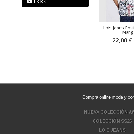
TikTok
Lois Jeans Emil
Manga
22,00 €
Compra online moda y comp
NUEVA COLECCIÓN A
COLECCIÓN SS26
LOIS JEANS