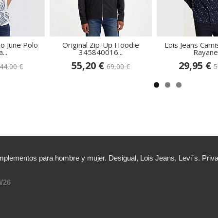
io June Polo
Original Zip-Up Hoodie
Lois Jeans Cami
...
345840016...
Rayane.
55,20 €
29,95 €
44,00 €
69,00 €
5
lementos para hombre y mujer. Desigual, Lois Jeans, Levi´s. Priv
W26