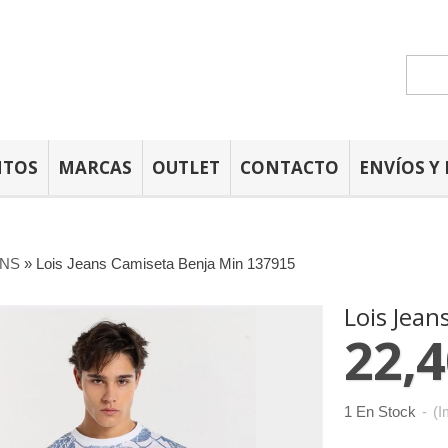
NTOS
MARCAS
OUTLET
CONTACTO
ENVÍOS Y
ANS
»
Lois Jeans Camiseta Benja Min 137915
Lois Jea
22,4
1 En Stock
-
(I