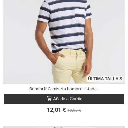
ÚLTIMA TALLA S
Bendorff Camiseta hombre listada...
Añadir a Carrito
12,01 €
19,95 €