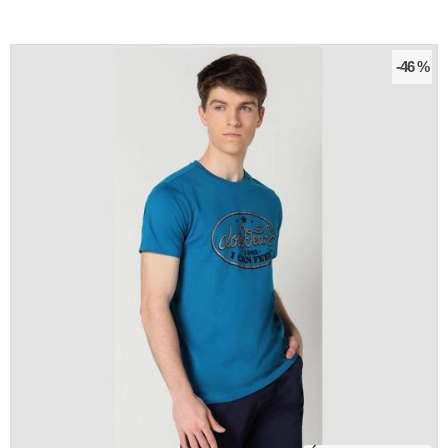
-46 %