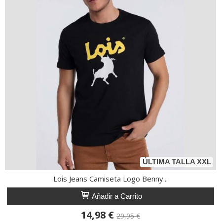
ÚLTIMA TALLA XXL
Lois Jeans Camiseta Logo Benny...
Añadir a Carrito
14,98 €
29,95 €