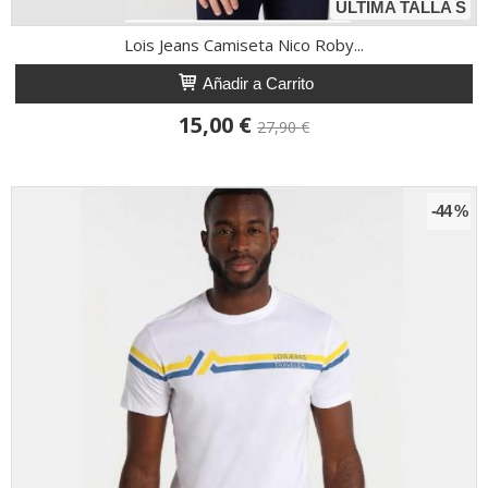
ÚLTIMA TALLA S
Lois Jeans Camiseta Nico Roby...
Añadir a Carrito
15,00 €
27,90 €
-44 %