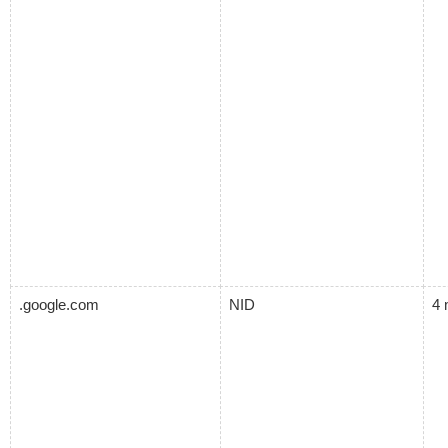
.google.com
NID
4 