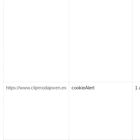
https://www.clipmodajoven.es
cookieAlert
1 