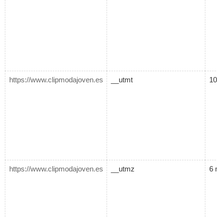
https://www.clipmodajoven.es
__utmt
10
https://www.clipmodajoven.es
__utmz
6 