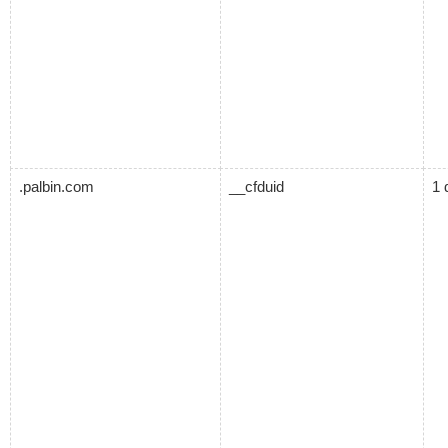
.palbin.com
__cfduid
1 