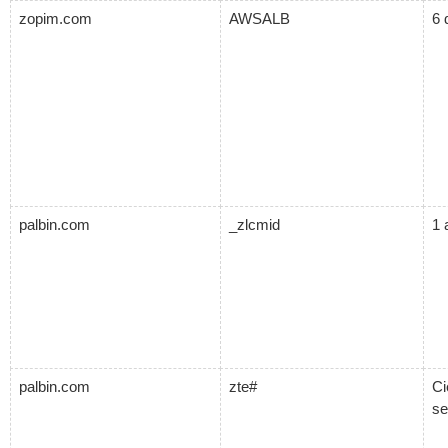
zopim.com
AWSALB
6 
palbin.com
_zlcmid
1 
palbin.com
zte#
Ci
se