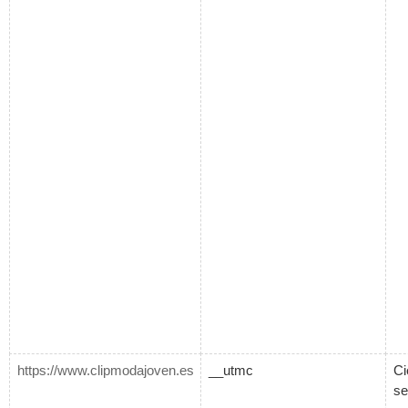
https://www.clipmodajoven.es
__utmc
Ci
se