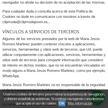
navegador no olvide su decisión de no aceptación de las mismas.
Para cualquier duda o consulta acerca de esta Política de
Cookies no dude en comunicarse con nosotros a través de
clipmoda@clipmodajoven.es..
VÍNCULOS A SERVICIOS DE TERCEROS
Algunos de los servicios prestados por la web de Maria Jesús
Romero Martinez pueden contener vínculos a aplicaciones,
servicios, herramientas y sitios web de terceros, que Ud. puede
utilizar conjuntamente con aplicaciones, servicios, herramientas y
sitios web de terceros para compartir información que considere
de interés en dichos medios, que no se encuentran vinculados en
modo alguno a Maria Jesús Romero Martinez, como por ejemplo,
WhatsApp.
Maria Jesús Romero Martinez no es responsable de la seguridad
ni de la transparencia en la información sobre su privacidad
Usamos cookies de terceros para mejorar la experiencia de navegación,
aportada a los usuarios por terceros.
y obtener estadísticas anónimas. Si continúa navegando consideramos
que acepta el uso de cookies.
OK
Más información
Le recomendamos revisar las políticas de privacidad y uso de