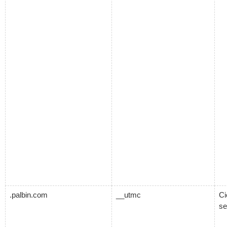
.palbin.com
__utmc
Ci
se