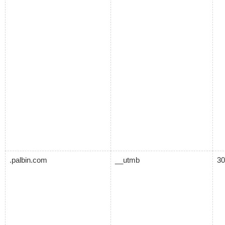
.palbin.com
__utmb
30