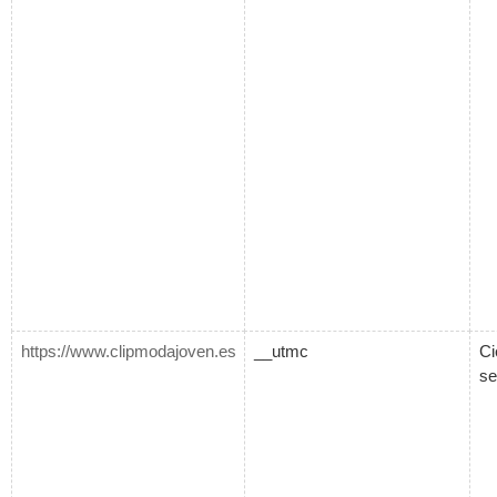
https://www.clipmodajoven.es
__utmc
Ci
se