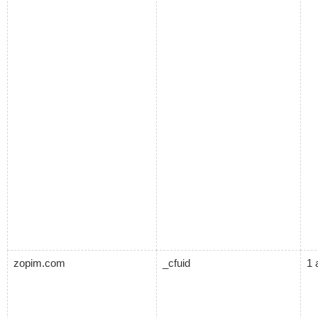
zopim.com
_cfuid
1 