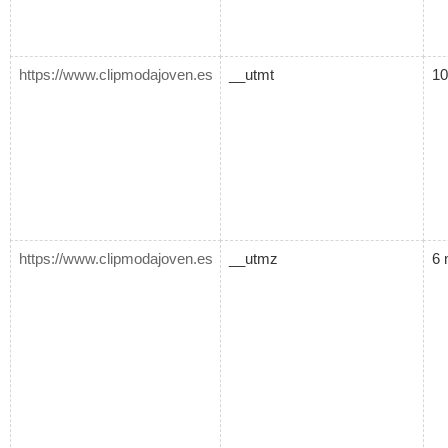
https://www.clipmodajoven.es
__utmt
10
https://www.clipmodajoven.es
__utmz
6 