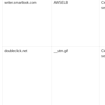
writer.smartlook.com
AWSELB
Ci
se
doubleclick.net
__utm.gif
Ci
se