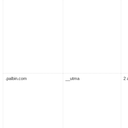
.palbin.com
__utma
2 