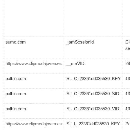
sumo.com
_smSessionId
Ci
se
https://www.clipmodajoven.es
__smVID
29
palbin.com
SL_C_23361dd035530_KEY
13
palbin.com
SL_C_23361dd035530_SID
13
palbin.com
SL_C_23361dd035530_VID
13
https://www.clipmodajoven.es
SL_L_23361dd035530_KEY
Pe