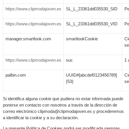
https://www.clipmodajoven.es
SL_L_23361dd035530_SID
Pe
https://www.clipmodajoven.es
SL_L_23361dd035530_VID
Pe
manager.smartlook.com
smartlookCookie
Ci
se
https://www.clipmodajoven.es
suc
1 
palbin.com
UUID#[abcdef0123456789]
Ci
{53}
se
Si identifica alguna cookie que pudiera no estar informada puede
ponerse en contacto con nosotros a través de la dirección de
correo electrónico clipmoda@clipmodajoven.es y procederemos
a identificar la cookie y a su declaración.
La presente Política de Cookies podrá ser modificada siempre