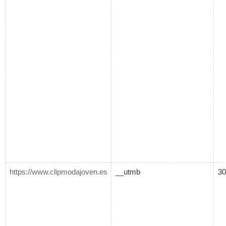
https://www.clipmodajoven.es
__utmb
30