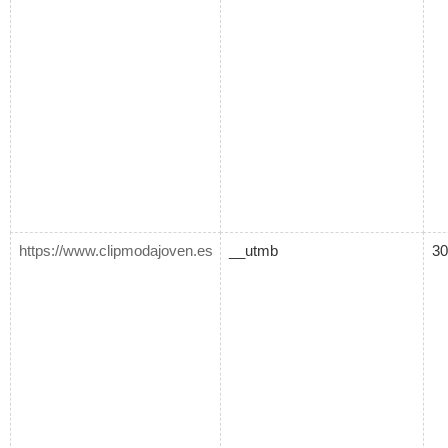
https://www.clipmodajoven.es
__utmb
30