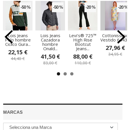
-50 %
-50 %
-20 %
-20 %
Lois Jeans
Lois Jeans
Levi's® 725™
Cottonissimo
Polo hombre
Cazadora
High Rise
Vestido 64434
Ciclico Gura...
hombre
Bootcut
27,96 €
Onald...
Jeans...
22,15 €
34,95 €
41,50 €
88,00 €
44,40 €
83,00 €
110,00 €
MARCAS