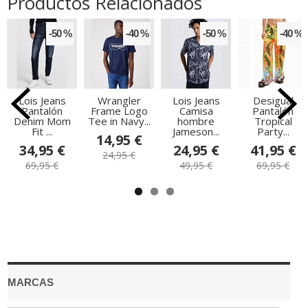
Productos Relacionados
-50 %
-40 %
-50 %
-40 %
Lois Jeans
Wrangler
Lois Jeans
Desigual
Pantalón
Frame Logo
Camisa
Pantalón
Denim Mom
Tee in Navy...
hombre
Tropical
Fit ...
Jameson...
Party...
14,95 €
34,95 €
24,95 €
41,95 €
24,95 €
69,95 €
49,95 €
69,95 €
MARCAS