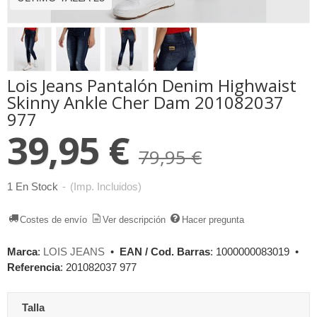
Lois Jeans Pantalón Denim Highwaist
Skinny Ankle Cher Dam 201082037
977
39,95 €
79,95 €
1 En Stock
-
(Imp. Incluidos)
Costes de envío
Ver descripción
Hacer pregunta
Marca
:
LOIS JEANS
•
EAN / Cod. Barras
:
1000000083019
•
Referencia
:
201082037 977
Talla