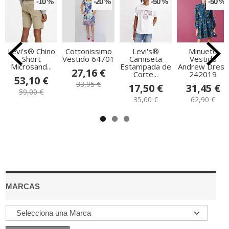
-10 %
-20 %
-50 %
-50 %
Levi's® Chino
Cottonissimo
Levi's®
Minueto
Short
Vestido 64701
Camiseta
Vestido
Microsand...
Estampada de
Andrew Dress
27,16 €
Corte...
242019
53,10 €
33,95 €
17,50 €
31,45 €
59,00 €
35,00 €
62,90 €
MARCAS