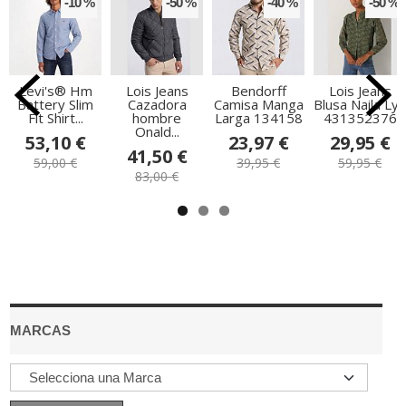
-10 %
-50 %
-40 %
-50 %
Levi's® Hm
Lois Jeans
Bendorff
Lois Jeans
Battery Slim
Cazadora
Camisa Manga
Blusa Naila Lya
Fit Shirt...
hombre
Larga 134158
431352376
Onald...
53,10 €
23,97 €
29,95 €
41,50 €
59,00 €
39,95 €
59,95 €
83,00 €
MARCAS