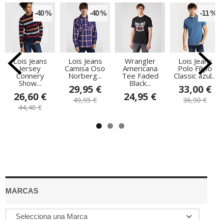
-40 %
-40 %
-11 %
Lois Jeans
Lois Jeans
Wrangler
Lois Jeans
Jersey
Camisa Oso
Americana
Polo Filipo
Connery
Norberg...
Tee Faded
Classic azul...
Show...
Black...
29,95 €
33,00 €
26,60 €
24,95 €
49,95 €
36,90 €
44,40 €
MARCAS