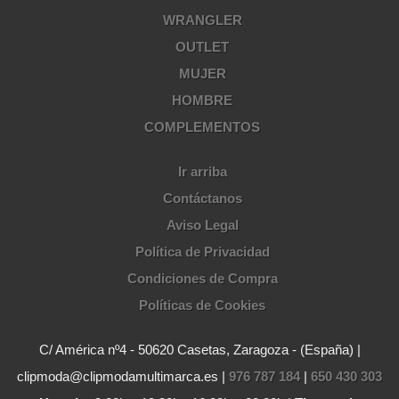
WRANGLER
OUTLET
MUJER
HOMBRE
COMPLEMENTOS
Ir arriba
Contáctanos
Aviso Legal
Política de Privacidad
Condiciones de Compra
Políticas de Cookies
C/ América nº4 - 50620 Casetas, Zaragoza - (España) |
clipmoda@clipmodamultimarca.es |
976 787 184
|
650 430 303