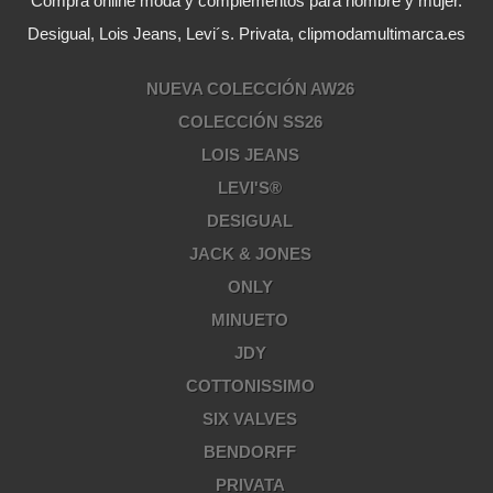
Compra online moda y complementos para hombre y mujer.
Desigual, Lois Jeans, Levi´s. Privata, clipmodamultimarca.es
NUEVA COLECCIÓN AW26
COLECCIÓN SS26
LOIS JEANS
LEVI'S®
DESIGUAL
JACK & JONES
ONLY
MINUETO
JDY
COTTONISSIMO
SIX VALVES
BENDORFF
PRIVATA