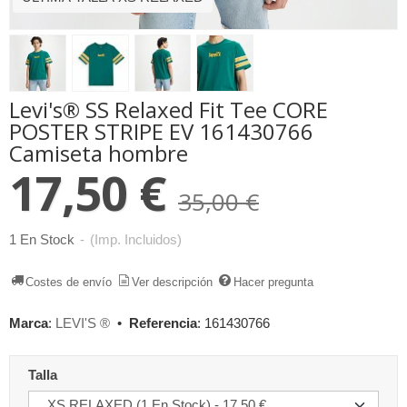
Levi's® SS Relaxed Fit Tee CORE
POSTER STRIPE EV 161430766
Camiseta hombre
17,50 €
35,00 €
1 En Stock
-
(Imp. Incluidos)
Costes de envío
Ver descripción
Hacer pregunta
Marca
:
LEVI'S ®
•
Referencia
:
161430766
Talla