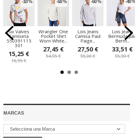
-10 %
-50 %
-50 %
-40 %
Six Valves
Wrangler One
Lois Jeans
Lois Jeans
Camiseta
Pocket Shirt
Camisa Paul
Bermuda Julia
550391115
Worn White...
Paige...
Berm...
301
27,45 €
27,50 €
33,51 €
15,25 €
54,95 €
55,00 €
55,90 €
16,95 €
MARCAS