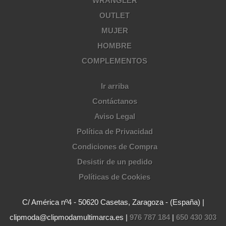
WRANGLER
OUTLET
MUJER
HOMBRE
COMPLEMENTOS
Ir arriba
Contáctanos
Aviso Legal
Política de Privacidad
Condiciones de Compra
Desistir de un pedido
Políticas de Cookies
C/ América nº4 - 50620 Casetas, Zaragoza - (España) |
clipmoda@clipmodamultimarca.es |
976 787 184
|
650 430 303