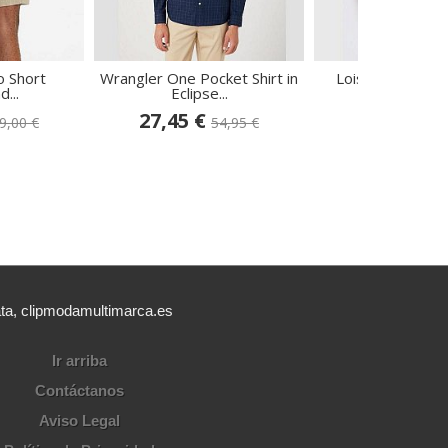
o Short
Wrangler One Pocket Shirt in
Lois Jeans Suda
...
Eclipse...
cremallera.
27,45 €
37,20 €
9,00 €
54,95 €
62
ata, clipmodamultimarca.es
Ir arriba
Contáctanos
Aviso Legal