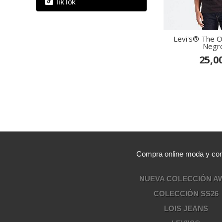
TikTok
Levi's® The O
Negro
25,0
Compra online moda y comp
NUEVA COLECCIÓN A
COLECCIÓN SS26
LOIS JEANS