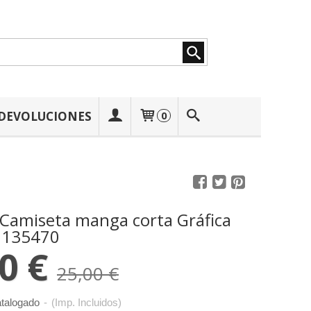
 DEVOLUCIONES
0
 Camiseta manga corta Gráfica
 135470
0 €
25,00 €
talogado
-
(Imp. Incluidos)