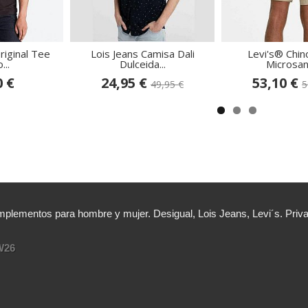
riginal Tee
Lois Jeans Camisa Dali
Levi's® Chin
...
Dulceida...
Microsand
0 €
24,95 €
53,10 €
49,95 €
5
lementos para hombre y mujer. Desigual, Lois Jeans, Levi´s. Priv
W26