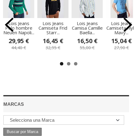
Lois Jeans
Lois Jeans
Lois Jeans
Lois Jeans
Polo hombre
Camiseta Frid
Camisa Camille
Camiseta Nyla
Neuen Napoli...
Starr...
Baella...
Mavy...
29,95 €
16,45 €
16,50 €
15,04 €
44,40 €
32,95 €
55,00 €
27,90 €
MARCAS