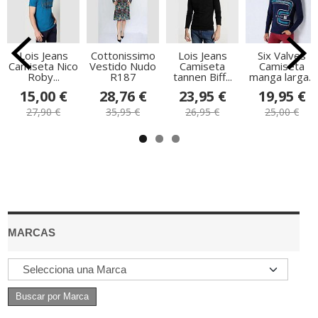
Lois Jeans
Cottonissimo
Lois Jeans
Six Valves
Camiseta Nico
Vestido Nudo
Camiseta
Camiseta
Roby...
R187
tannen Biff...
manga larga...
15,00 €
28,76 €
23,95 €
19,95 €
27,90 €
35,95 €
26,95 €
25,00 €
MARCAS