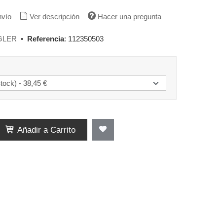
nvío
Ver descripción
Hacer una pregunta
GLER
•
Referencia
:
112350503
Añadir a Carrito