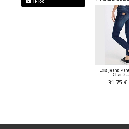
TikTok
Lois Jeans Pan
Cher Sco
31,75 €