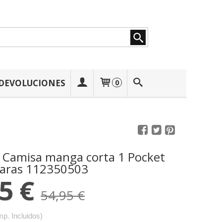
 DEVOLUCIONES
0
 Camisa manga corta 1 Pocket
aras 112350503
5 €
54,95 €
mp. Incluidos)