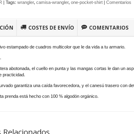
R
|
Tags:
wrangler
camisa-wrangler
one-pocket-shirt
|
Comentarios
PCIÓN
COSTES DE ENVÍO
COMENTARIOS
ivo estampado de cuadros multicolor que le da vida a tu armario.
.
tera abotonada, el cuello en punta y las mangas cortas le dan un aspe
 practicidad.
curvado garantiza una caída favorecedora, y el canesú trasero con deta
esta prenda está hecho con 100 % algodón orgánico.
 Relacionados