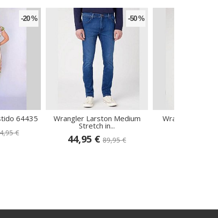
-20 %
-50 %
stido 64435
Wrangler Larston Medium
Wrangler Ameri
Stretch in...
Faded Black
4,95 €
44,95 €
24,95 
89,95 €