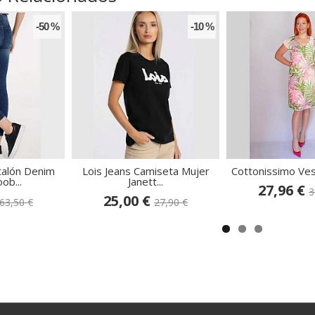
-50 %
-10 %
talón Denim
Lois Jeans Camiseta Mujer
Cottonissimo Ve
ob...
Janett...
27,96 €
3
25,00 €
63,50 €
27,90 €