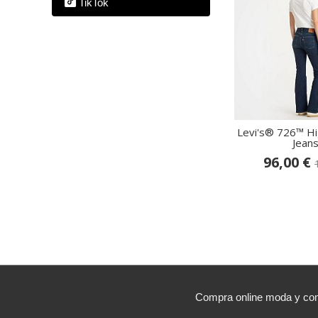
TikTok
Levi's® 726™ Hi
Jeans.
96,00 €
Compra online moda y comp