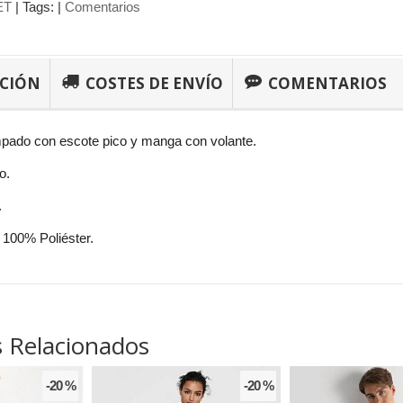
ET
|
Tags:
|
Comentarios
PCIÓN
COSTES DE ENVÍO
COMENTARIOS
pado con escote pico y manga con volante.
o.
.
100% Poliéster.
 Relacionados
-20 %
-20 %