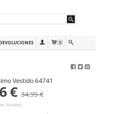
 DEVOLUCIONES
0
simo Vestido 64741
6 €
34,95 €
mp. Incluidos)