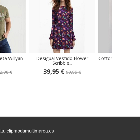
eta Willyan
Desigual Vestido Flower
Cottonissimo Cami
Scribble...
4390
39,95 €
13,95 €
2,90 €
99,95 €
27
ata, clipmodamultimarca.es