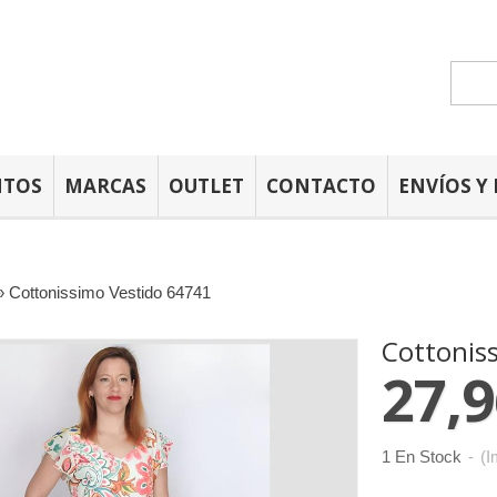
NTOS
MARCAS
OUTLET
CONTACTO
ENVÍOS Y
»
Cottonissimo Vestido 64741
Cottonis
27,9
1 En Stock
-
(I