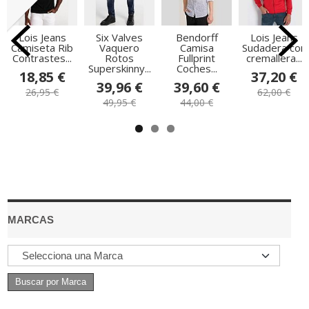
Lois Jeans
Six Valves
Bendorff
Lois Jeans
Camiseta Rib
Vaquero
Camisa
Sudadera con
Contrastes...
Rotos
Fullprint
cremallera...
Superskinny...
Coches...
18,85 €
37,20 €
39,96 €
39,60 €
26,95 €
62,00 €
49,95 €
44,00 €
MARCAS