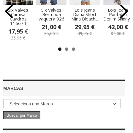
Six Valves
Six Valves
Lois Jeans
Lois Jeans
Camisa
Bermuda
Diana Short
Pantalón
Cuadros
vaquera 926
Mina Bleach...
Denim Skinny...
116674
21,00 €
29,95 €
42,00 €
17,95 €
35,00 €
49,95 €
84,00 €
35,95 €
MARCAS