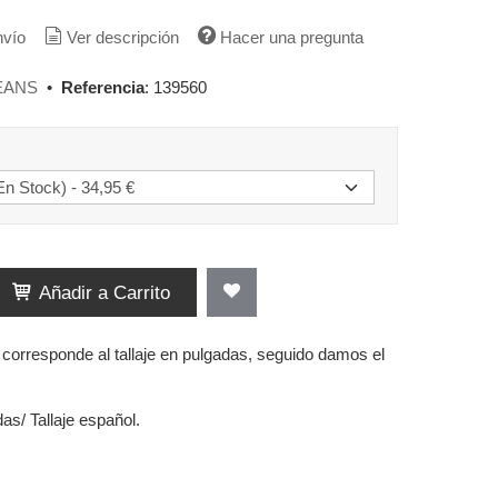
nvío
Ver descripción
Hacer una pregunta
EANS
•
Referencia
:
139560
Añadir a Carrito
a corresponde al tallaje en pulgadas, seguido damos el
das/ Tallaje español.