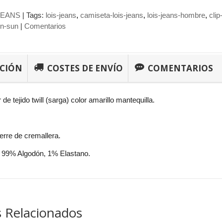
JEANS
|
Tags:
lois-jeans
camiseta-lois-jeans
lois-jeans-hombre
cli
in-sun
|
Comentarios
PCIÓN
COSTES DE ENVÍO
COMENTARIOS
 de tejido twill (sarga) color amarillo mantequilla.
erre de cremallera.
 99% Algodón, 1% Elastano.
 Relacionados