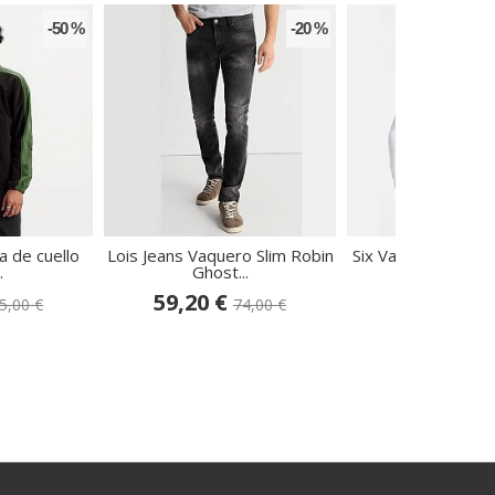
-50 %
-20 %
a de cuello
Lois Jeans Vaquero Slim Robin
Six Valves Sudader
.
Ghost...
140451
59,20 €
25,00 €
5,00 €
74,00 €
44