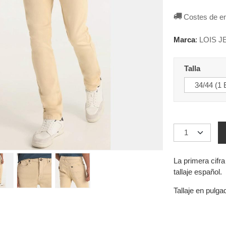
Costes de e
Marca
:
LOIS J
Talla
La primera cifr
tallaje español.
Tallaje en pulga