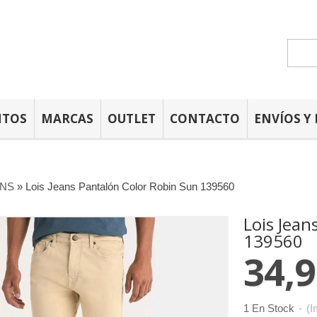
NTOS
MARCAS
OUTLET
CONTACTO
ENVÍOS Y
ANS
»
Lois Jeans Pantalón Color Robin Sun 139560
Lois Jean
139560
34,9
1 En Stock
-
(I