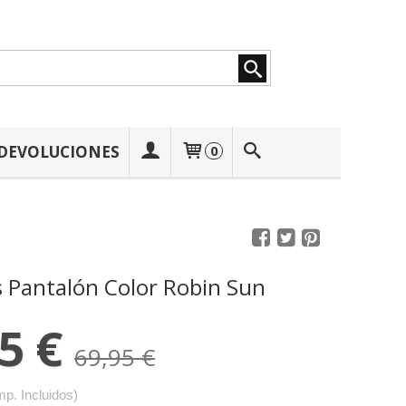
 DEVOLUCIONES
0
s Pantalón Color Robin Sun
5 €
69,95 €
mp. Incluidos)