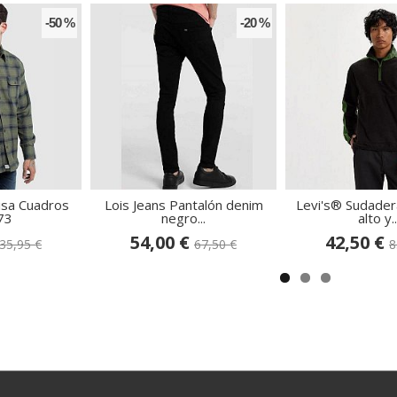
-50 %
-20 %
isa Cuadros
Lois Jeans Pantalón denim
Levi's® Sudader
73
negro...
alto y..
54,00 €
42,50 €
35,95 €
67,50 €
8