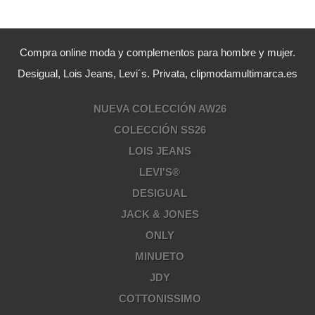
Compra online moda y complementos para hombre y mujer.
Desigual, Lois Jeans, Levi´s. Privata, clipmodamultimarca.es
NUEVA COLECCIÓN AW26
COLECCIÓN SS26
LOIS JEANS
LEVI'S®
DESIGUAL
JACK & JONES
ONLY
MINUETO
JDY
COTTONISSIMO