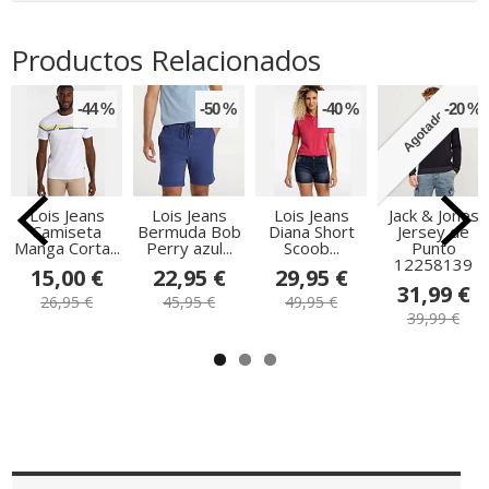
Productos Relacionados
-44 %
-50 %
-40 %
-20 %
Agotado
Lois Jeans
Lois Jeans
Lois Jeans
Jack & Jones
Camiseta
Bermuda Bob
Diana Short
Jersey de
Manga Corta...
Perry azul...
Scoob...
Punto
12258139
15,00 €
22,95 €
29,95 €
31,99 €
26,95 €
45,95 €
49,95 €
39,99 €