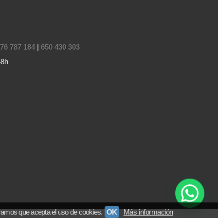
76 787 184
|
650 430 303
48h
ramos que acepta el uso de cookies.
OK
Más información