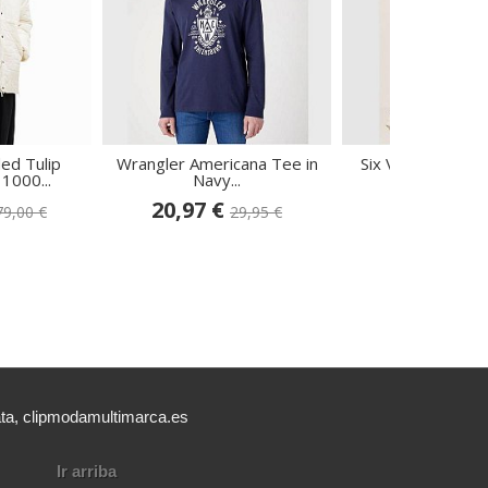
ed Tulip
Wrangler Americana Tee in
Six Valves Vaque
000...
Navy...
136319
20,97 €
44,96 €
79,00 €
29,95 €
49
ata, clipmodamultimarca.es
Ir arriba