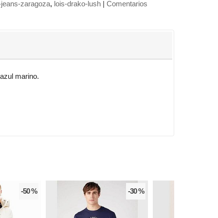
s-jeans-zaragoza
lois-drako-lush
|
Comentarios
azul marino.
-50 %
-30 %