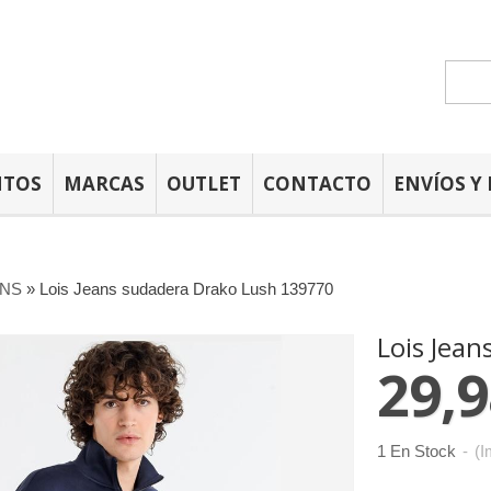
NTOS
MARCAS
OUTLET
CONTACTO
ENVÍOS Y
ANS
»
Lois Jeans sudadera Drako Lush 139770
Lois Jea
29,9
1 En Stock
-
(I