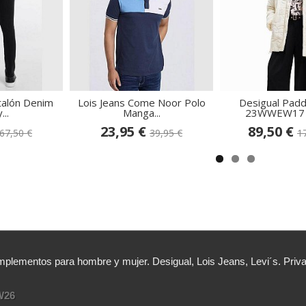
talón Denim
Lois Jeans Come Noor Polo
Desigual Padd
...
Manga...
23WWEW17 1
23,95 €
89,50 €
67,50 €
39,95 €
1
lementos para hombre y mujer. Desigual, Lois Jeans, Levi´s. Priv
W26