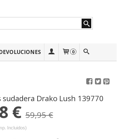
 DEVOLUCIONES
0
ns sudadera Drako Lush 139770
8 €
59,95 €
mp. Incluidos)