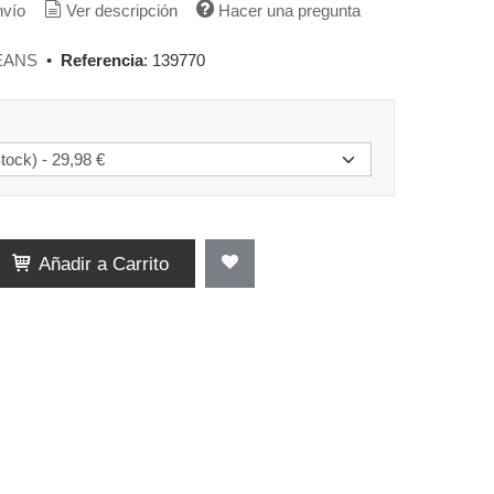
nvío
Ver descripción
Hacer una pregunta
EANS
•
Referencia
:
139770
Añadir a Carrito