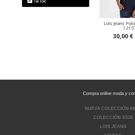
TikTok
Lois Jeans Polo
1215
30,00 €
Compra online moda y comp
NUEVA COLECCIÓN A
COLECCIÓN SS26
LOIS JEANS