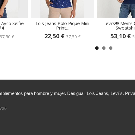
 Ayco Selfie
Lois Jeans Polo Pique Mini
Levi's® Men's
74
Print...
Sweatshirt
22,50 €
53,10 €
37,50 €
37,50 €
5
lementos para hombre y mujer. Desigual, Lois Jeans, Levi´s. Priv
W26