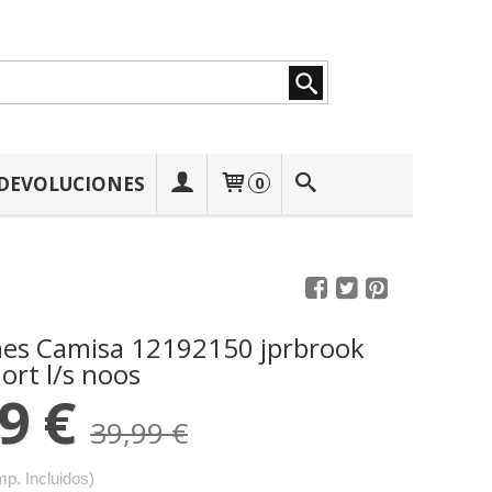
 DEVOLUCIONES
0
s Camisa 12192150 jprbrook
ort l/s noos
9 €
39,99 €
mp. Incluidos)