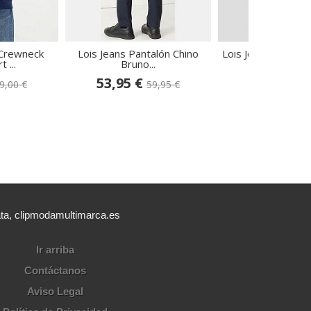
 Crewneck
Lois Jeans Pantalón Chino
Lois Jeans Jersey 
 ...
Bruno...
Verde...
53,95 €
44,95 €
9,00 €
59,95 €
49
ata, clipmodamultimarca.es
Ir arriba
Contáctanos
Aviso Legal