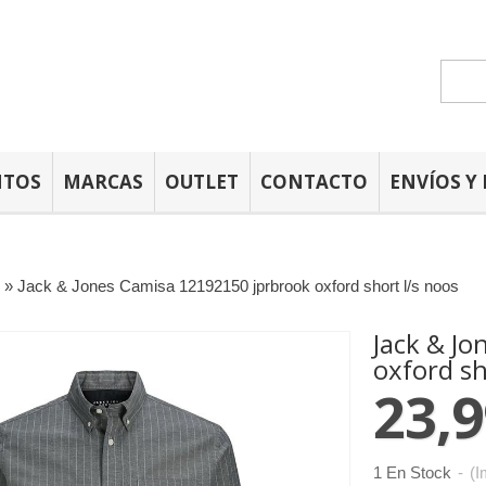
NTOS
MARCAS
OUTLET
CONTACTO
ENVÍOS Y
»
Jack & Jones Camisa 12192150 jprbrook oxford short l/s noos
Jack & Jone
oxford sh
23,9
1 En Stock
-
(I