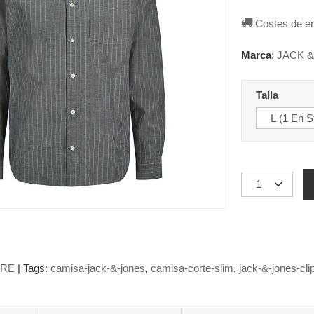
Costes de e
Marca
:
JACK 
Talla
RE
|
Tags:
camisa-jack-&-jones
camisa-corte-slim
jack-&-jones-cl