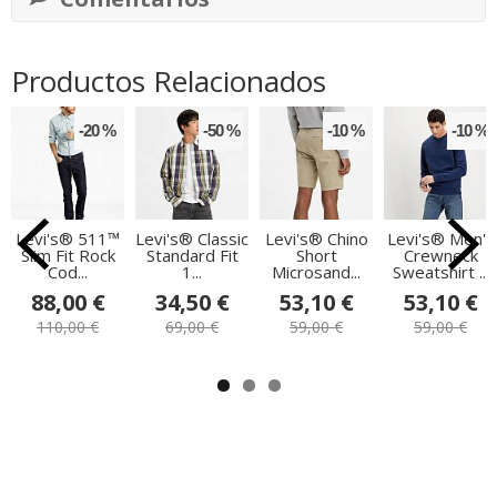
Productos Relacionados
-20 %
-50 %
-10 %
-10 %
Levi's® 511™
Levi's® Classic
Levi's® Chino
Levi's® Men's
Slim Fit Rock
Standard Fit
Short
Crewneck
Cod...
1...
Microsand...
Sweatshirt ...
88,00 €
34,50 €
53,10 €
53,10 €
110,00 €
69,00 €
59,00 €
59,00 €