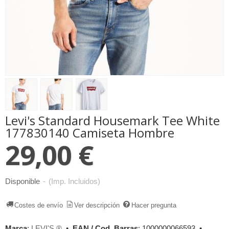
Levi's Standard Housemark Tee White
177830140 Camiseta Hombre
29,00 €
Disponible
-
(Imp. Incluidos)
Costes de envío
Ver descripción
Hacer pregunta
Marca
:
LEVI'S ®
•
EAN / Cod. Barras
:
1000000066593
•