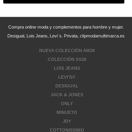
Compra online moda y complementos para hombre y mujer.
Desigual, Lois Jeans, Levi´s. Privata, clipmodamultimarca.es
NUEVA COLECCIÓN AW26
COLECCIÓN SS26
LOIS JEANS
LEVI'S®
DESIGUAL
JACK & JONES
ONLY
MINUETO
JDY
COTTONISSIMO