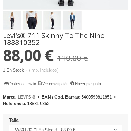
Levi's® 711 Skinny To The Nine
188810352
88,00 €
110,00 €
1 En Stock
-
(Imp. Incluidos)
Costes de envío
Ver descripción
Hacer pregunta
Marca
:
LEVI'S ®
•
EAN / Cod. Barras
:
5400599811851
•
Referencia
:
18881 0352
Talla