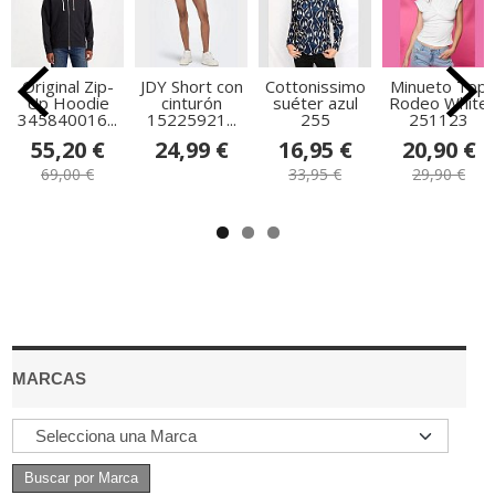
Original Zip-
JDY Short con
Cottonissimo
Minueto Top
Up Hoodie
cinturón
suéter azul
Rodeo White
345840016...
15225921...
255
251123
55,20 €
24,99 €
16,95 €
20,90 €
69,00 €
33,95 €
29,90 €
MARCAS