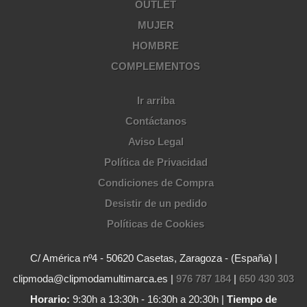
OUTLET
MUJER
HOMBRE
COMPLEMENTOS
Ir arriba
Contáctanos
Aviso Legal
Política de Privacidad
Condiciones de Compra
Desistir de un pedido
Políticas de Cookies
C/ América nº4 - 50620 Casetas, Zaragoza - (España) |
clipmoda@clipmodamultimarca.es |
976 787 184
|
650 430 303
Horario:
9:30h a 13:30h - 16:30h a 20:30h |
Tiempo de