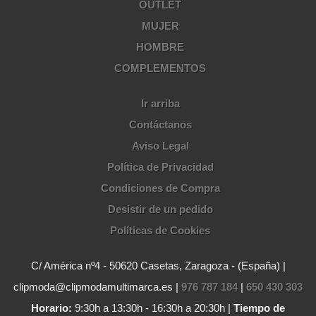
OUTLET
MUJER
HOMBRE
COMPLEMENTOS
Ir arriba
Contáctanos
Aviso Legal
Política de Privacidad
Condiciones de Compra
Desistir de un pedido
Políticas de Cookies
C/ América nº4 - 50620 Casetas, Zaragoza - (España) |
clipmoda@clipmodamultimarca.es |
976 787 184
|
650 430 303
Horario:
9:30h a 13:30h - 16:30h a 20:30h |
Tiempo de