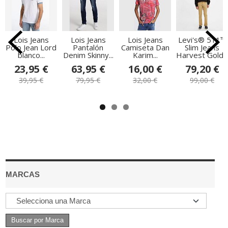
Lois Jeans
Lois Jeans
Lois Jeans
Levi's® 511™
Polo Jean Lord
Pantalón
Camiseta Dan
Slim Jeans
blanco...
Denim Skinny...
Karim...
Harvest Gold...
23,95 €
63,95 €
16,00 €
79,20 €
39,95 €
79,95 €
32,00 €
99,00 €
MARCAS