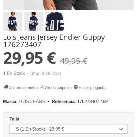
Lois Jeans Jersey Endler Guppy
176273407
29,95 €
49,95 €
1 En Stock
-
(Imp. Incluidos)
Costes de envío
Ver descripción
Hacer pregunta
Marca
:
LOIS JEANS
•
Referencia
:
176273407 469
Talla