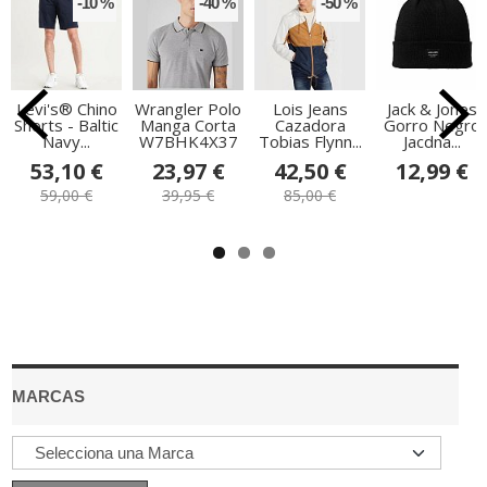
-10 %
-40 %
-50 %
Levi's® Chino
Wrangler Polo
Lois Jeans
Jack & Jones
Shorts - Baltic
Manga Corta
Cazadora
Gorro Negro
Navy...
W7BHK4X37
Tobias Flynn...
Jacdna...
53,10 €
23,97 €
42,50 €
12,99 €
59,00 €
39,95 €
85,00 €
MARCAS