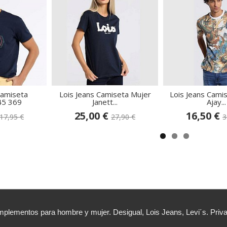
Camiseta
Lois Jeans Camiseta Mujer
Lois Jeans Cami
5 369
Janett...
Ajay...
25,00 €
16,50 €
17,95 €
27,90 €
3
lementos para hombre y mujer. Desigual, Lois Jeans, Levi´s. Priv