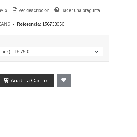
nvío
Ver descripción
Hacer una pregunta
EANS
•
Referencia
:
156733056
Añadir a Carrito