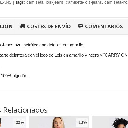
JEANS
|
Tags:
camiseta
lois-jeans
camiseta-lois-jeans
camiseta-h
PCIÓN
COSTES DE ENVÍO
COMENTARIOS
 Jeans azul petróleo con detalles en amarillo.
 parte delantera con el logo de Lois en amarillo y negro y "CARRY ON
.
 100% algodón.
 Relacionados
-33 %
-10 %