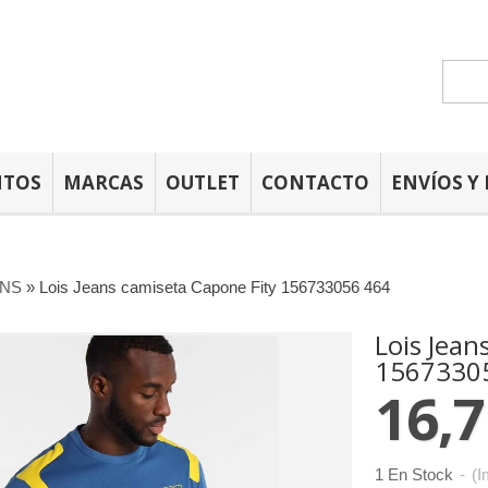
NTOS
MARCAS
OUTLET
CONTACTO
ENVÍOS Y
ANS
»
Lois Jeans camiseta Capone Fity 156733056 464
Lois Jean
1567330
16,7
1 En Stock
-
(I