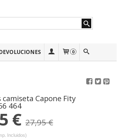
 DEVOLUCIONES
0
s camiseta Capone Fity
56 464
5 €
27,95 €
mp. Incluidos)