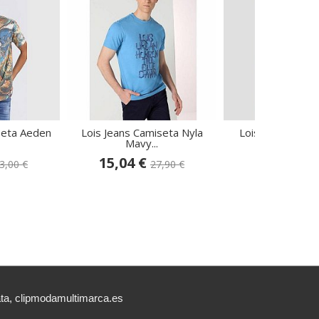
seta Aeden
Lois Jeans Camiseta Nyla
Lois Jeans Camis
Mavy...
Starr...
15,04 €
23,00 €
3,00 €
27,90 €
32
ata, clipmodamultimarca.es