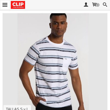
0
TALLAS S y L