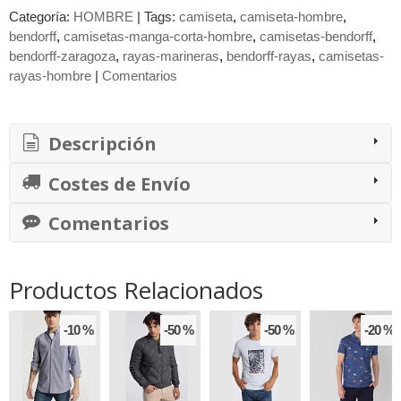
Categoría:
HOMBRE
|
Tags:
camiseta
camiseta-hombre
bendorff
camisetas-manga-corta-hombre
camisetas-bendorff
bendorff-zaragoza
rayas-marineras
bendorff-rayas
camisetas-
rayas-hombre
|
Comentarios
Descripción
Costes de Envío
Comentarios
Productos Relacionados
-10 %
-50 %
-50 %
-20 %