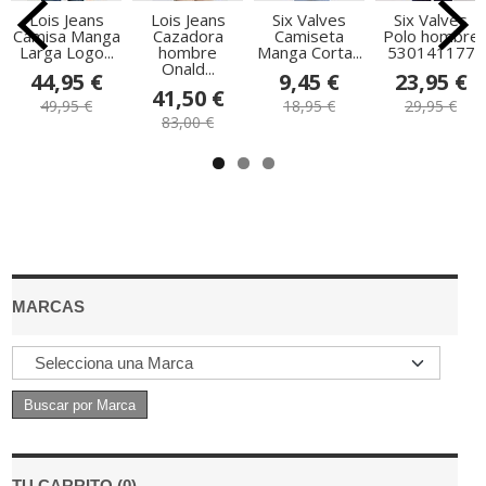
Lois Jeans
Lois Jeans
Six Valves
Six Valves
Camisa Manga
Cazadora
Camiseta
Polo hombre
Larga Logo...
hombre
Manga Corta...
530141177
Onald...
44,95 €
9,45 €
23,95 €
41,50 €
49,95 €
18,95 €
29,95 €
83,00 €
MARCAS
TU CARRITO (0)