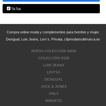
TikTok
Compra online moda y complementos para hombre y mujer.
Desigual, Lois Jeans, Levi´s. Privata, clipmodamultimarca.es
NUEVA COLECCIÓN AW26
COLECCIÓN SS26
LOIS JEANS
LEVI'S®
DESIGUAL
JACK & JONES
ONLY
MINUETO