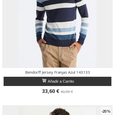
Bendorff Jersey Franjas Azul 143133
Añadir a Carrito
33,60 €
42,00 €
-20 %