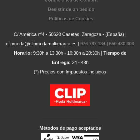
Desistir de un pedido
Políticas de Cookies
C/ América nº4 - 50620 Casetas, Zaragoza - (España) |
clipmoda@clipmodamultimarca.es |
976 787 184
|
650 430 303
Horario:
9:30h a 13:30h - 16:30h a 20:30h |
Tiempo de
Entrega:
24 - 48h
(*) Precios con Impuestos incluidos
Métodos de pago aceptados