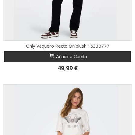
Only Vaquero Recto Onlblush 15330777
Añadir a Carrito
49,99 €