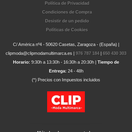
Política de Privacidad
Condiciones de Compra
Desistir de un pedido
Políticas de Cookies
C/ América nº4 - 50620 Casetas, Zaragoza - (España) |
clipmoda@clipmodamultimarca.es |
976 787 184
|
650 430 303
Horario:
9:30h a 13:30h - 16:30h a 20:30h |
Tiempo de
Entrega:
24 - 48h
(*) Precios con Impuestos incluidos