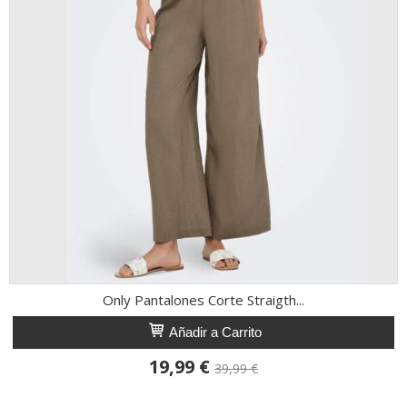
Only Pantalones Corte Straigth...
Añadir a Carrito
19,99 €
39,99 €