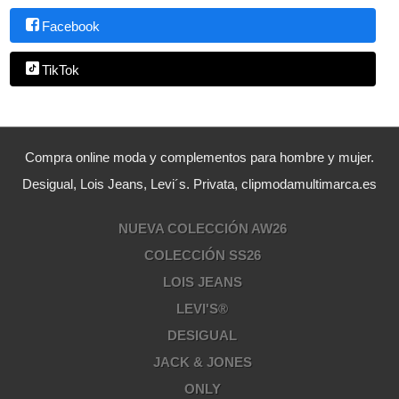
Facebook
TikTok
Compra online moda y complementos para hombre y mujer.
Desigual, Lois Jeans, Levi´s. Privata, clipmodamultimarca.es
NUEVA COLECCIÓN AW26
COLECCIÓN SS26
LOIS JEANS
LEVI'S®
DESIGUAL
JACK & JONES
ONLY