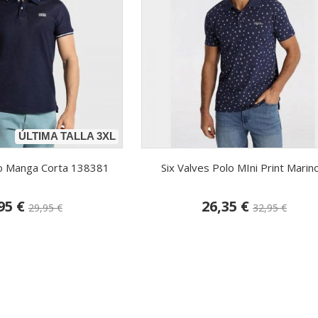
ÚLTIMA TALLA 3XL
lo Manga Corta 138381
Six Valves Polo MIni Print Marino.
95 €
26,35 €
29,95 €
32,95 €