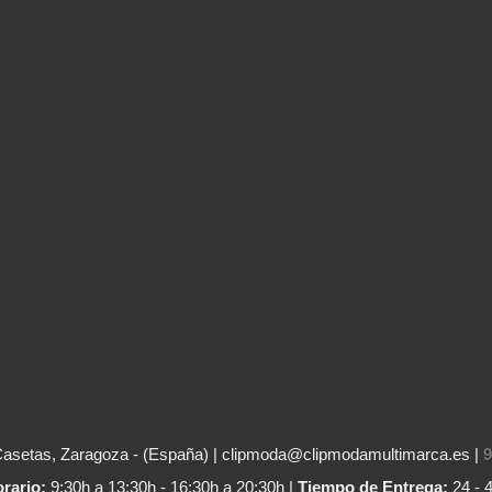
Casetas, Zaragoza - (España) | clipmoda@clipmodamultimarca.es |
9
rario:
9:30h a 13:30h - 16:30h a 20:30h |
Tiempo de Entrega:
24 - 