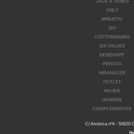
JACK & JONES
ONLY
MINUETO
JDY
COTTONISSIMO
SIX VALVES
BENDORFF
PRIVATA
WRANGLER
OUTLET
MUJER
HOMBRE
COMPLEMENTOS
C/ América nº4 - 50620 
Ho