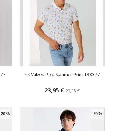
177
Six Valves Polo Summer Print 138377
23,95 €
29,95 €
-20 %
-20 %