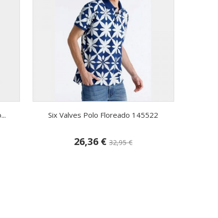
..
Six Valves Polo Floreado 145522
26,36 €
32,95 €