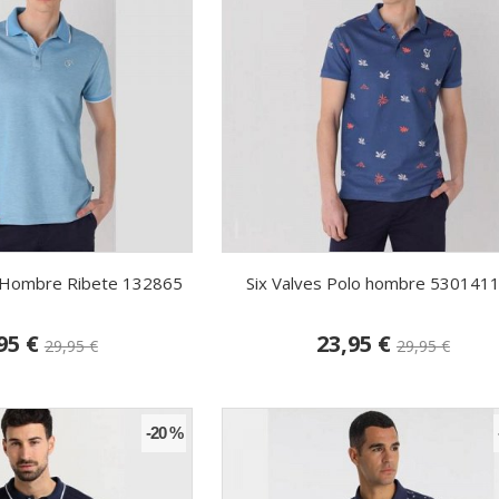
o Hombre Ribete 132865
Six Valves Polo hombre 530141
95 €
23,95 €
29,95 €
29,95 €
-20 %