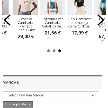
issimo
Levi’s®
Cottonissimo
Only Camiseta
Desu
eta a
Camiseta
Camiseta
de manga
Jer
 333
Perfect
Caballito de...
corta Onlkita...
Pom
173693386
Lacroi
6 €
21,56 €
17,99 €
29,00 €
67,9
5 €
26,95 €
79,9
MARCAS