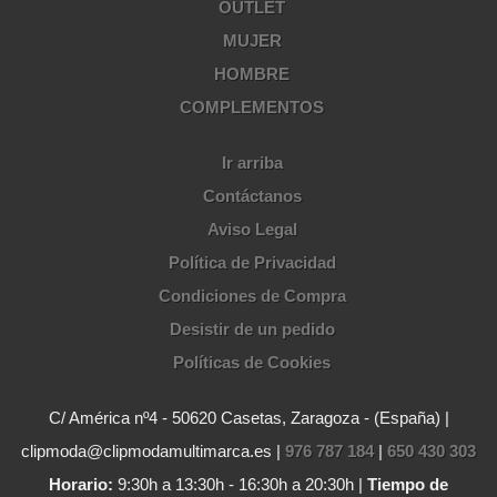
OUTLET
MUJER
HOMBRE
COMPLEMENTOS
Ir arriba
Contáctanos
Aviso Legal
Política de Privacidad
Condiciones de Compra
Desistir de un pedido
Políticas de Cookies
C/ América nº4 - 50620 Casetas, Zaragoza - (España) |
clipmoda@clipmodamultimarca.es |
976 787 184
|
650 430 303
Horario:
9:30h a 13:30h - 16:30h a 20:30h |
Tiempo de