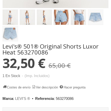
Levi's® ​501® Original Shorts Luxor
Heat 563270086
32,50 €
65,00 €
1 En Stock
-
(Imp. Incluidos)
Costes de envío
Ver descripción
Hacer pregunta
Marca
:
LEVI'S ®
•
Referencia
:
563270086