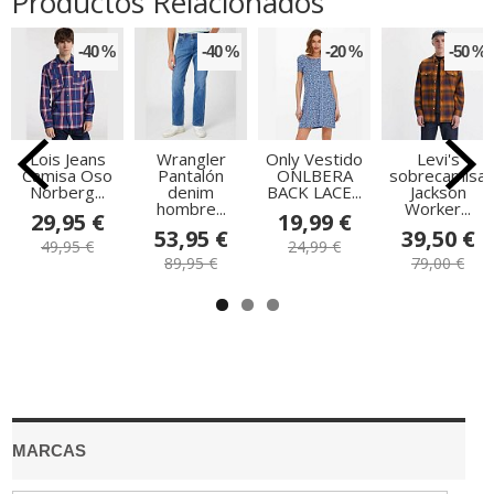
Productos Relacionados
-40 %
-40 %
-20 %
-50 %
Lois Jeans
Wrangler
Only Vestido
Levi's
Camisa Oso
Pantalón
ONLBERA
sobrecamisa
Norberg...
denim
BACK LACE...
Jackson
hombre...
Worker...
29,95 €
19,99 €
53,95 €
39,50 €
49,95 €
24,99 €
89,95 €
79,00 €
MARCAS