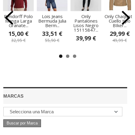
Bendorff Polo
Lois Jeans
Only
Only Chaqueta
Manga Larga
Bermuda Julia
Pantalones
Cuello tipo
Granate...
Berm...
Lisos Negro
BIker...
15115847...
15,00 €
33,51 €
29,99 €
39,99 €
32,95 €
55,90 €
49,99 €
MARCAS